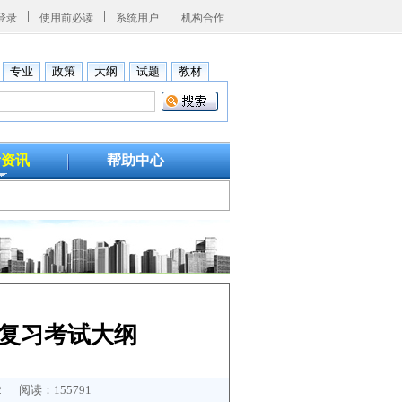
登录
使用前必读
系统用户
机构合作
专业
政策
大纲
试题
教材
考资讯
帮助中心
》复习考试大纲
 阅读：155791