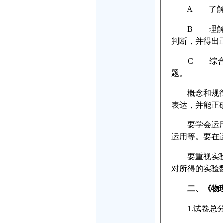
A——了解：
B——理解：
判断，并得出
C——综合应
题。
概念和规律十
表达，并能正
要学会运用有
运用等。要在
要重视实验。
对所得的实验
二、《物
1.试卷总分