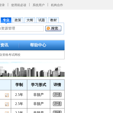
登录
使用前必读
系统用户
机构合作
专业
政策
大纲
试题
教材
考资讯
帮助中心
业资格考试网校
学制
学习形式
详情
2.5年
非脱产
详情
2.5年
非脱产
详情
2.5年
非脱产
详情